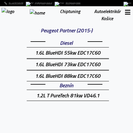
Tel. : +421911454169
info@chiptuning-kosice.sk
RLS Chiptuning-Košice
Chiptuning
Autoelektrikár
Košice
Peugeot Partner (2015-)
Diesel
1.6L BlueHDI 55kw EDC17C60
1.6L BlueHDI 73kw EDC17C60
1.6L BlueHDI 88kw EDC17C60
Beznín
1.2L T PureTech 81kw VD46.1