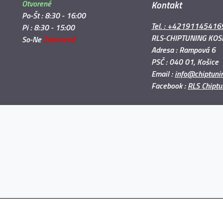
Otvorené
Kontakt
Po-Št : 8:30 - 16:00
Tel. : +42191145416
Pi : 8:30 - 15:00
RLS-CHIPTUNING KOSI
So-Ne
Zatvorené
Adresa : Rampová 6
PSČ : 040 01, Košice
Email :
info@chiptunin
Facebook :
RLS Chiptu