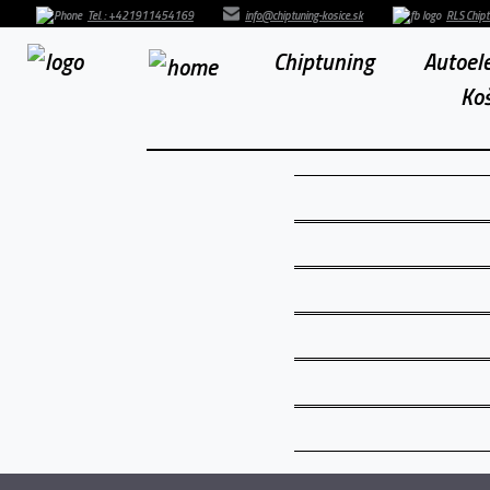
Tel. : +421911454169
info@chiptuning-kosice.sk
RLS Chipt
Chiptuning
Autoele
Koš