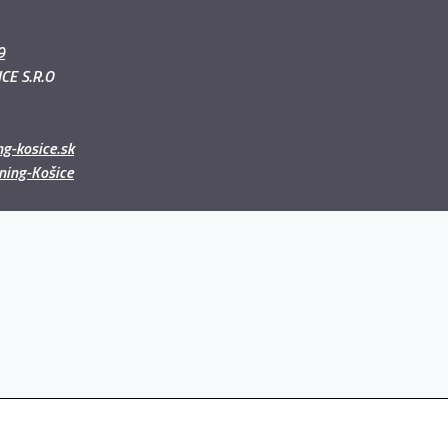
9
CE S.R.O
g-kosice.sk
ning-Košice