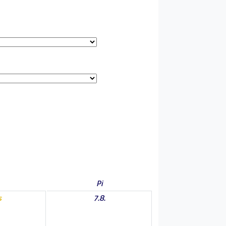
Pi
s
7.8.