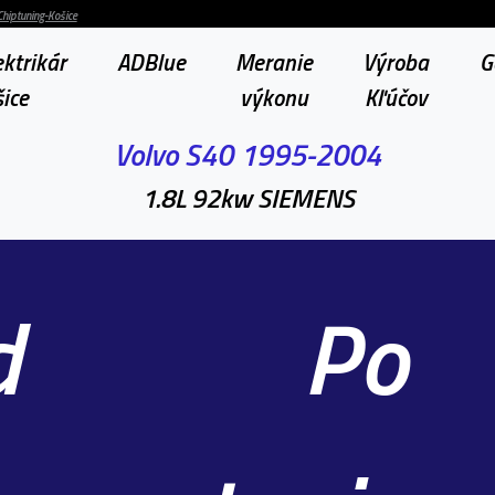
Chiptuning-Košice
ktrikár
ADBlue
Meranie
Výroba
G
ice
výkonu
Kľúčov
Volvo S40 1995-2004
1.8L 92kw SIEMENS
d
Po