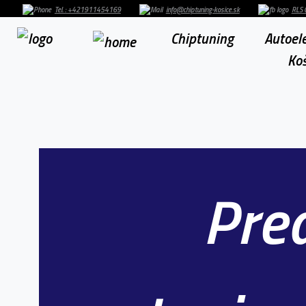
Tel. : +421911454169
info@chiptuning-kosice.sk
RLS 
Chiptuning
Autoele
Koš
Pre