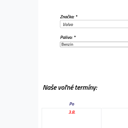
Značka: *
Volvo
Palivo: *
Naše voľné termíny:
Po
3.8.