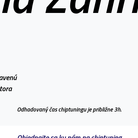
ravenú
tora
Odhadovaný čas chiptuningu je približne 3h.
Objednajte sa ku nám na chiptuning