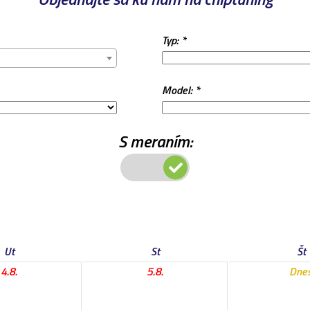
Typ: *
Model: *
S meraním:
Ut
St
Št
4.8.
5.8.
Dne