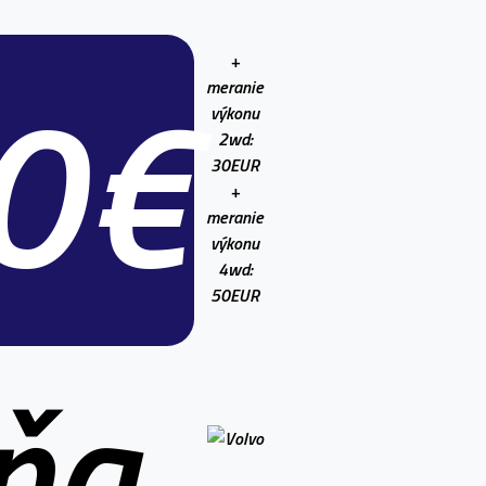
40€
+
meranie
výkonu
2wd:
30EUR
+
meranie
výkonu
4wd:
50EUR
ňa