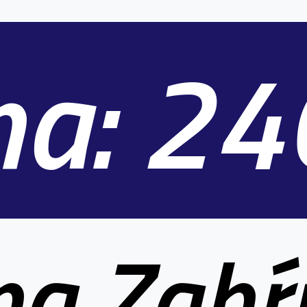
na: 2
na Zahŕ