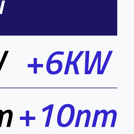
u
W
+6KW
m
+10nm