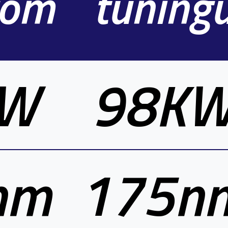
gom
tuning
KW
98K
nm
175n