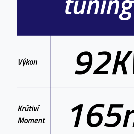
tunin
92
Výkon
165
Krútiví
Moment