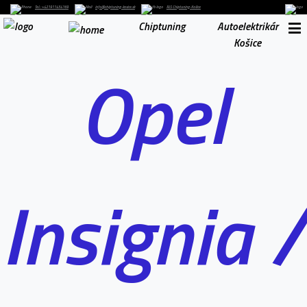
Tel. : +421911454169
info@chiptuning-kosice.sk
RLS Chiptuning-Košice
Chiptuning
Autoelektrikár
Košice
Opel
Insignia /