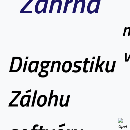
Zahŕňa
m
v
Diagnostiku
Zálohu