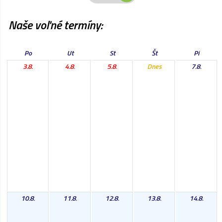
Naše voľné termíny:
Po
Ut
St
Št
Pi
3.8.
4.8.
5.8.
Dnes
7.8.
10.8.
11.8.
12.8.
13.8.
14.8.