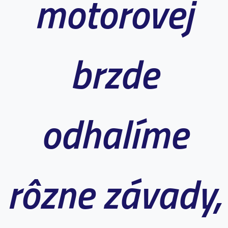
motorovej
brzde
odhalíme
rôzne závady,