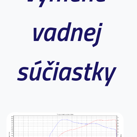
vadnej
súčiastky