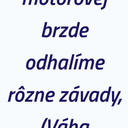
brzde
odhalíme
rôzne závady,
(Váha