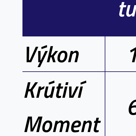
t
Výkon
Krútiví
Moment