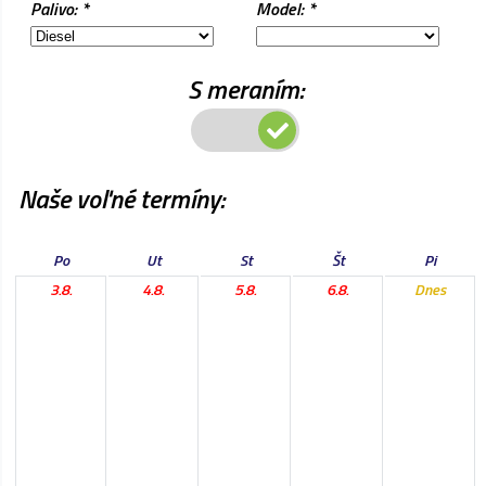
Palivo: *
Model: *
S meraním:
Naše voľné termíny:
Po
Ut
St
Št
Pi
3.8.
4.8.
5.8.
6.8.
Dnes