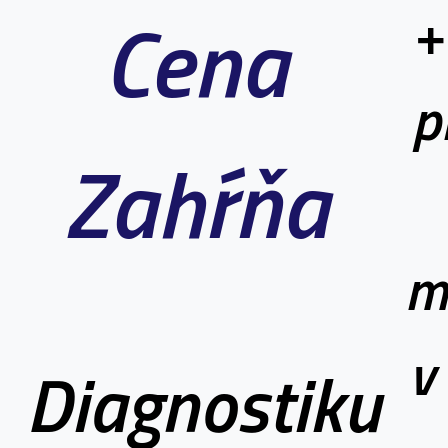
Cena
+
p
Zahŕňa
m
v
Diagnostiku