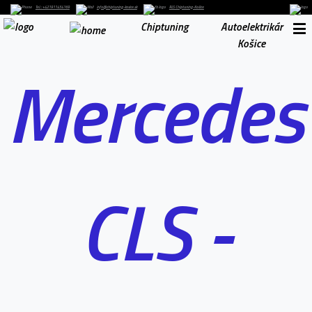
Tel. : +421911454169
info@chiptuning-kosice.sk
RLS Chiptuning-Košice
Chiptuning
Autoelektrikár
Košice
Mercedes
CLS -