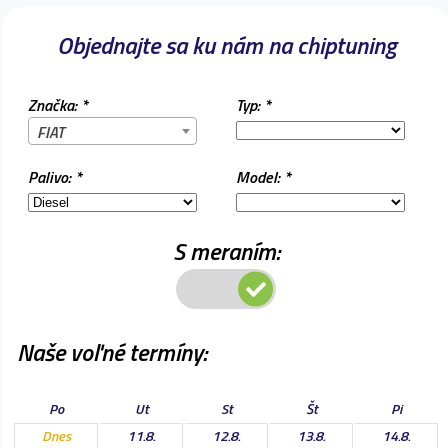
Objednajte sa ku nám na chiptuning
Značka: *
Typ: *
FIAT
Palivo: *
Model: *
S meraním:
Naše voľné termíny:
Po
Ut
St
Št
Pi
Dnes
11.8.
12.8.
13.8.
14.8.