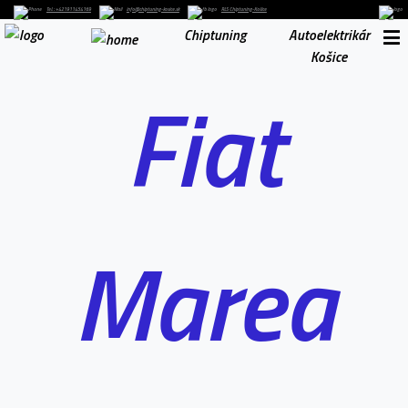
Tel. : +421911454169
info@chiptuning-kosice.sk
RLS Chiptuning-Košice
Chiptuning
Autoelektrikár
Košice
Fiat
Marea