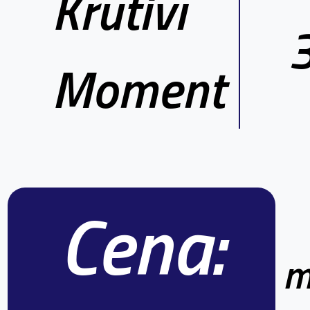
Krútiví
Moment
Cena:
m