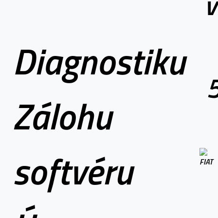
v
Diagnostiku
Zálohu
softvéru