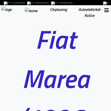
Tel. : +421911454169
info@chiptuning-kosice.sk
RLS Chiptuning-Košice
Chiptuning
Autoelektrikár
Košice
Fiat
Marea