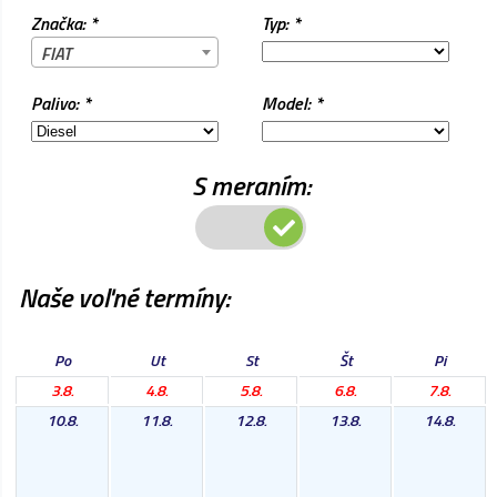
Značka: *
Typ: *
FIAT
Palivo: *
Model: *
S meraním:
Naše voľné termíny:
Po
Ut
St
Št
Pi
3.8.
4.8.
5.8.
6.8.
7.8.
10.8.
11.8.
12.8.
13.8.
14.8.