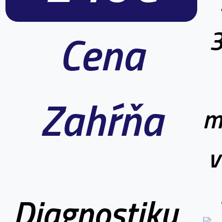
Cena
Zahŕňa
m
v
Diagnostiku