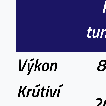
tu
Výkon
Krútiví
2